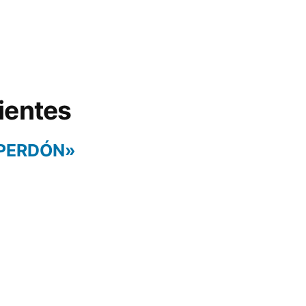
ientes
 PERDÓN»