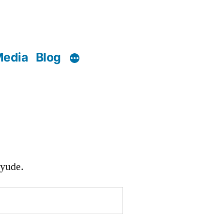
edia
Blog
ayude.