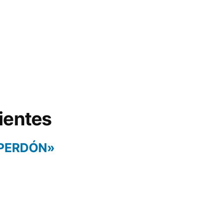
ientes
 PERDÓN»