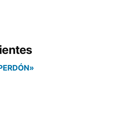
ientes
 PERDÓN»