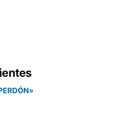
ientes
 PERDÓN»