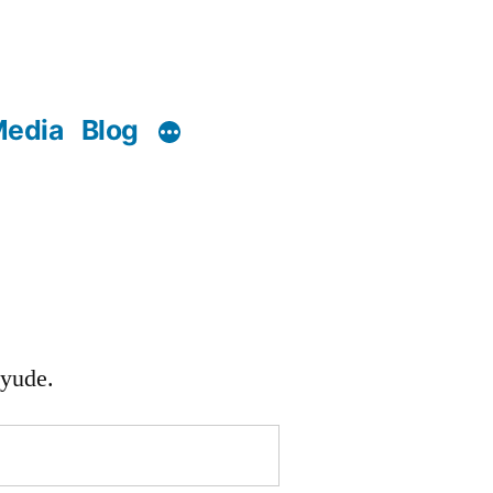
edia
Blog
ayude.