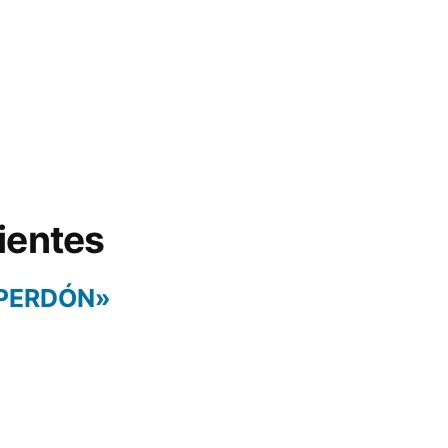
ientes
 PERDÓN»