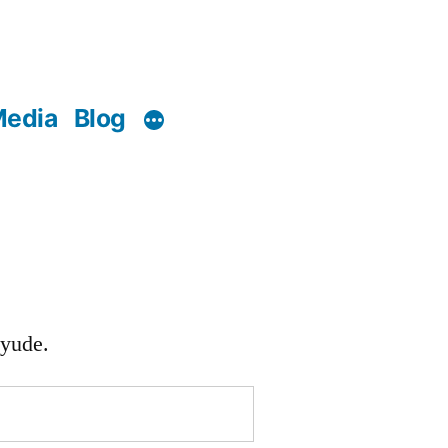
edia
Blog
ayude.