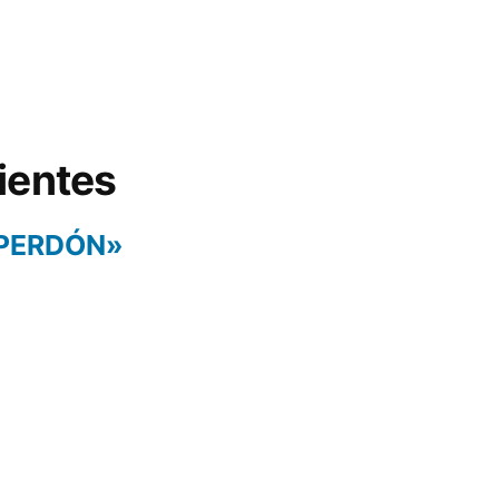
ientes
 PERDÓN»