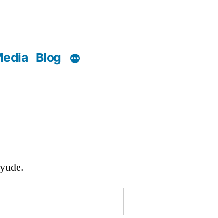
edia
Blog
ayude.