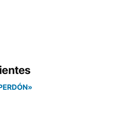
ientes
 PERDÓN»