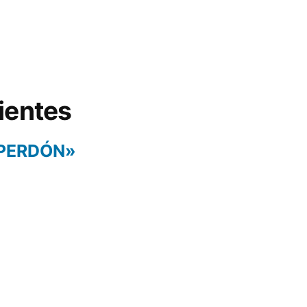
ientes
 PERDÓN»