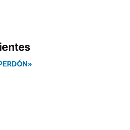
ientes
 PERDÓN»