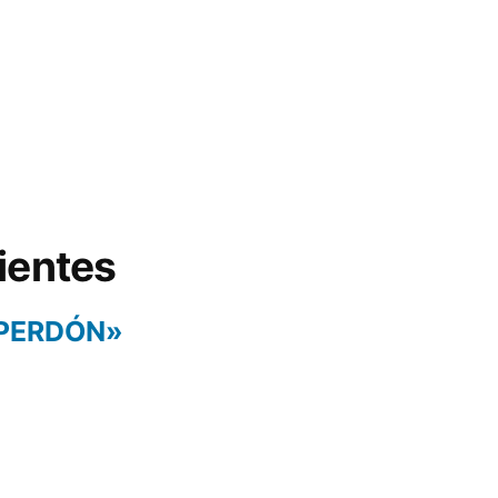
ientes
 PERDÓN»