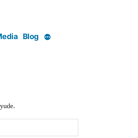
edia
Blog
ayude.