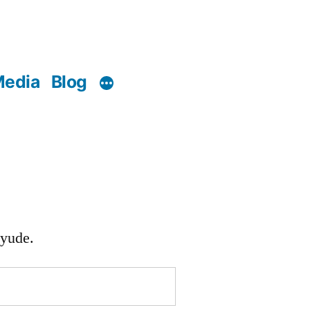
edia
Blog
ayude.