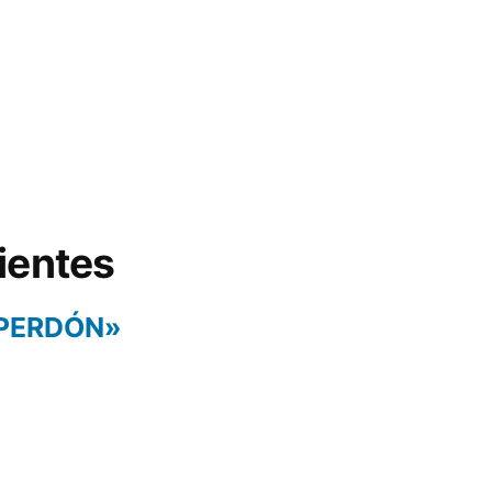
ientes
 PERDÓN»