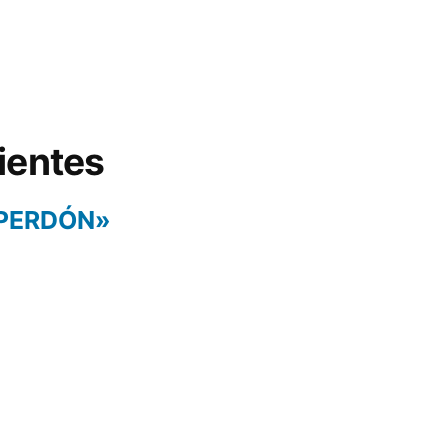
ientes
 PERDÓN»