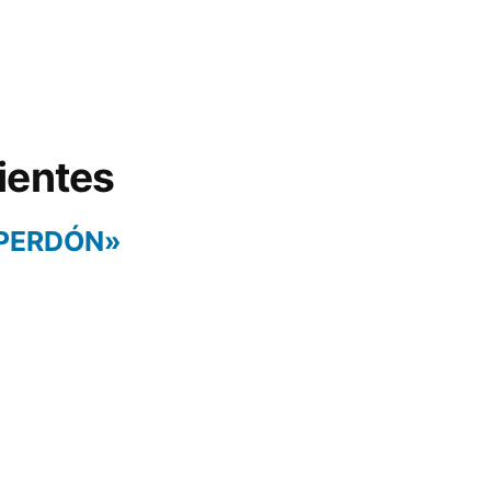
ientes
 PERDÓN»