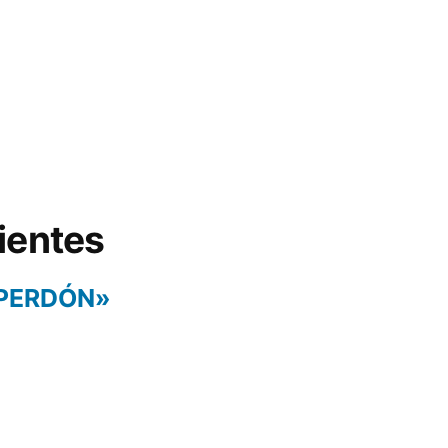
ientes
 PERDÓN»