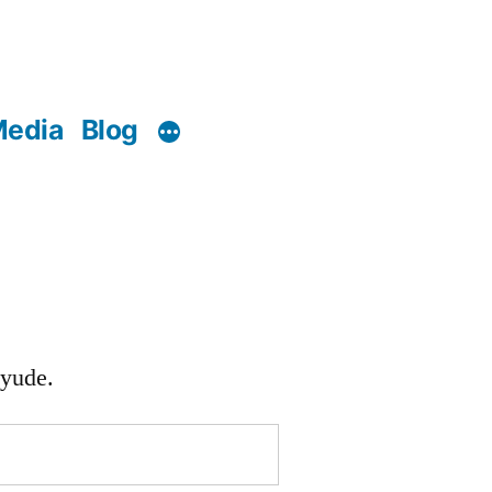
edia
Blog
ayude.