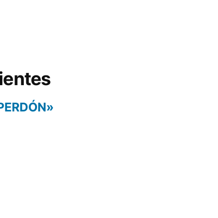
ientes
 PERDÓN»