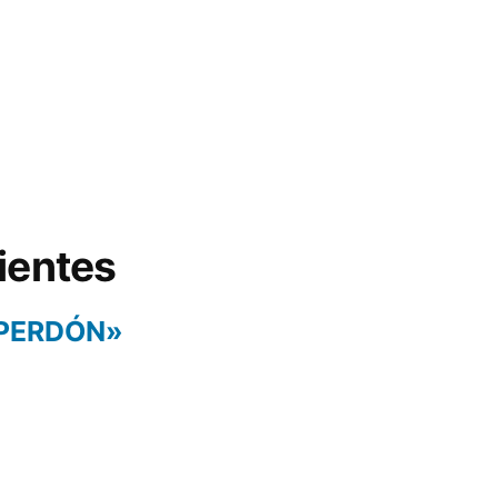
ientes
 PERDÓN»