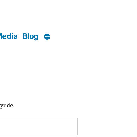
edia
Blog
ayude.