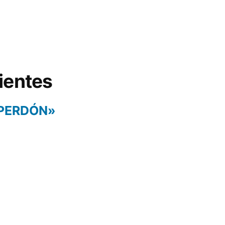
ientes
 PERDÓN»