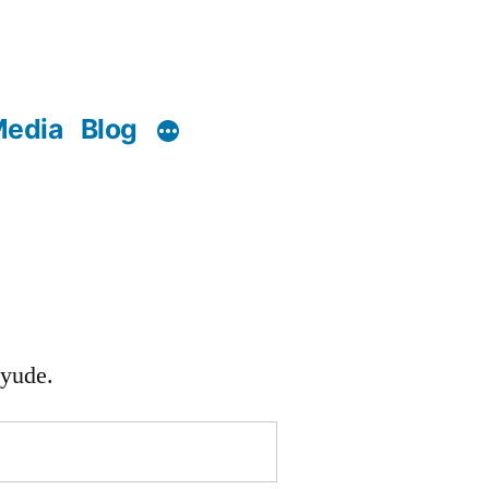
edia
Blog
ayude.