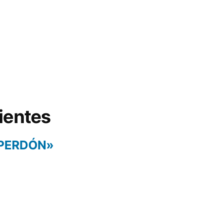
ientes
 PERDÓN»