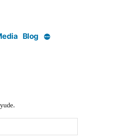
edia
Blog
ayude.