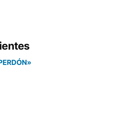
ientes
 PERDÓN»