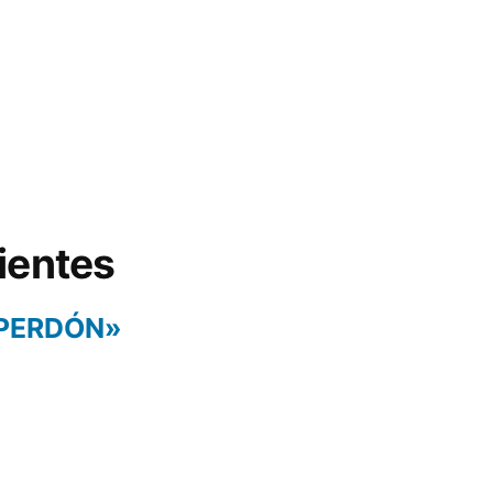
ientes
 PERDÓN»