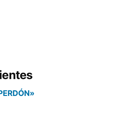
ientes
 PERDÓN»