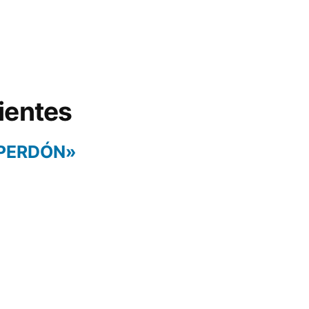
ientes
 PERDÓN»