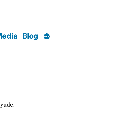
edia
Blog
ayude.