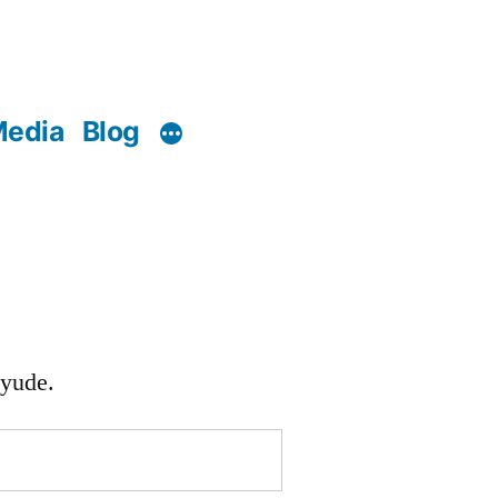
edia
Blog
ayude.