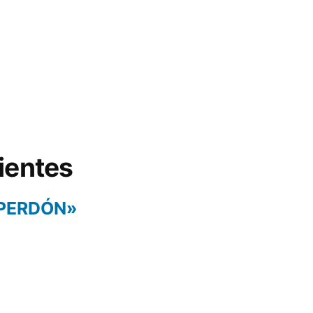
ientes
 PERDÓN»