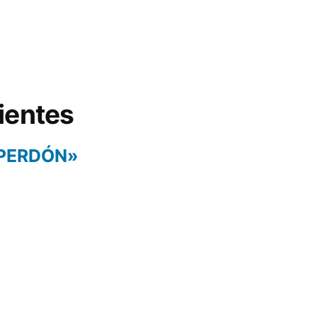
ientes
 PERDÓN»