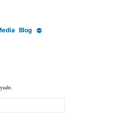
edia
Blog
ayude.