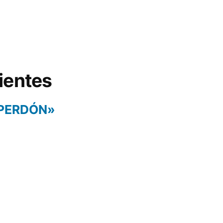
ientes
 PERDÓN»