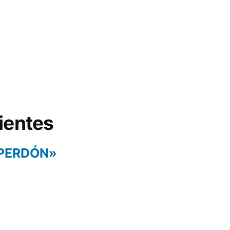
ientes
 PERDÓN»